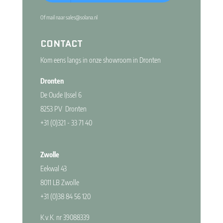
Of mail naar
sales@solana.nl
CONTACT
Kom eens langs in onze showroom in Dronten
Dronten
De Oude IJssel 6
8253 PV Dronten
+31 (0)321 - 33 71 40
Zwolle
Eekwal 43
8011 LB Zwolle
+31 (0)38 84 56 120
K.v.K. nr 39088339