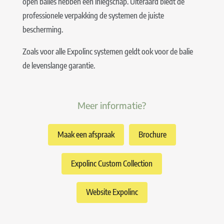
open balies hebben een inlegschap.
Uiteraard biedt de
professionele verpakking de systemen de juiste
bescherming.
Zoals voor alle Expolinc systemen geldt ook voor de balie
de levenslange garantie.
Meer informatie?
Maak een afspraak
Brochure
Expolinc Custom Collection
Website Expolinc