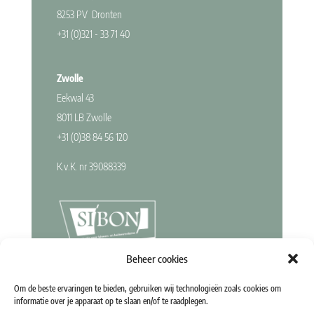
8253 PV Dronten
+31 (0)321 - 33 71 40
Zwolle
Eekwal 43
8011 LB Zwolle
+31 (0)38 84 56 120
K.v.K. nr 39088339
Beheer cookies
Kies je voor Reclamecentrum Solana, dan kies je voor zekerheid van een
Om de beste ervaringen te bieden, gebruiken wij technologieën zoals cookies om
door SIBON gecertificeerd Erkend Signbedrijf. Dit keurmerk is jouw
informatie over je apparaat op te slaan en/of te raadplegen.